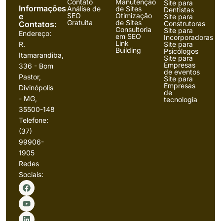
Contato
Manutenção
Site para
Informações
Análise de
de Sites
Dentistas
e
SEO
Otimização
Site para
Gratuita
de Sites
Contatos:
Construtoras
Consultoria
Site para
Endereço:
em SEO
Incorporadoras
Link
R.
Site para
Building
Psicólogos
Itamarandiba,
Site para
Empresas
336 - Bom
de eventos
Pastor,
Site para
Empresas
Divinópolis
de
- MG,
tecnologia
35500-148
Telefone:
(37)
99906-
1905
Redes
Sociais: