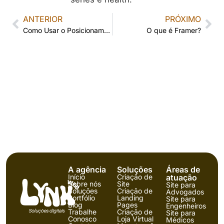
ANTERIOR
PRÓXIMO
Como Usar o Posicionamento de Marca Para se Destacar
O que é Framer?
A agência
Soluções
Áreas de
Início
Criação de
atuação
Sobre nós
Site
Site para
Soluções
Criação de
Advogados
Portfólio
Landing
Site para
Blog
Pages
Engenheiros
Trabalhe
Criação de
Site para
Conosco
Loja Virtual
Médicos