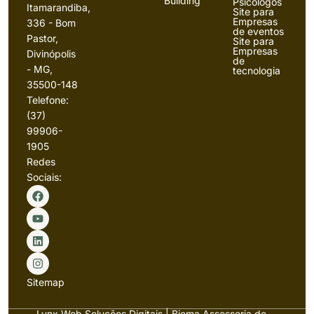
Building
Psicólogos
Itamarandiba,
Site para
Empresas
336 - Bom
de eventos
Pastor,
Site para
Empresas
Divinópolis
de
- MG,
tecnologia
35500-148
Telefone:
(37)
99906-
1905
Redes
Sociais:
Sitemap
Lynx Web Soluções Digitais | Biema Assessoria de