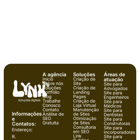
A agência
Soluções
Áreas de
Início
Criação de
atuação
Sobre nós
Site
Site para
Soluções
Criação de
Advogados
Portfólio
Landing
Site para
Blog
Pages
Engenheiros
Trabalhe
Criação de
Site para
Conosco
Loja Virtual
Médicos
Contato
Manutenção
Site para
Informações
Análise de
de Sites
Dentistas
e
SEO
Otimização
Site para
Gratuita
de Sites
Contatos:
Construtoras
Consultoria
Site para
Endereço:
em SEO
Incorporadoras
Link
R.
Site para